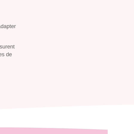
adapter
Recherche
esurent
es de