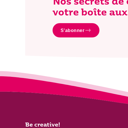
Nos secrets de
votre boîte aux 
S'abonner
Be creative!