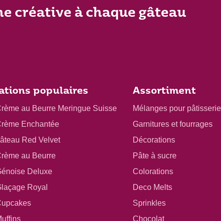
he créative à chaque gâteau
ations populaires
Assortiment
Crème au Beurre Meringue Suisse
Mélanges pour pâtisserie
Crème Enchantée
Garnitures et fourrages
gâteau Red Velvet
Décorations
Crème au Beurre
Pâte à sucre
Génoise Deluxe
Colorations
Glaçage Royal
Deco Melts
Cupcakes
Sprinkles
uffins
Chocolat