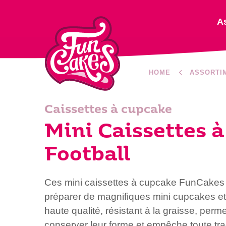
A
HOME
ASSORTI
Caissettes à cupcake
Mini Caissettes 
Football
Ces mini caissettes à cupcake FunCakes
préparer de magnifiques mini cupcakes et
haute qualité, résistant à la graisse, perm
conserver leur forme et empêche toute tra