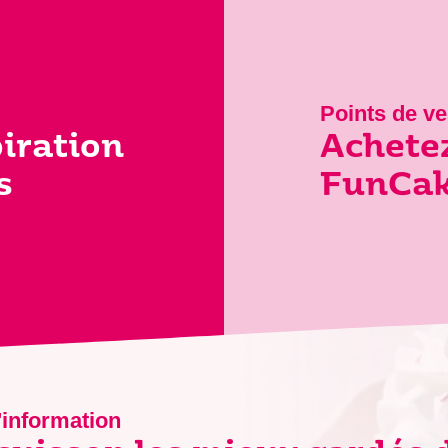
Points de ve
piration
Achetez
s
FunCake
'information