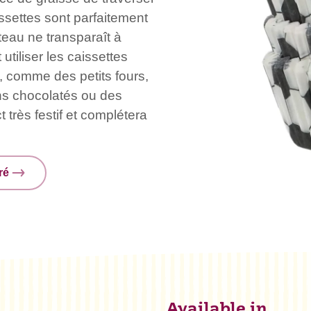
issettes sont parfaitement
eau ne transparaît à
tiliser les caissettes
s, comme des petits fours,
s chocolatés ou des
 très festif et complétera
ré
Available in