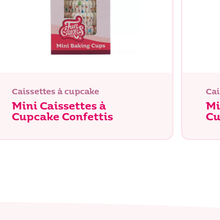
Caissettes à cupcake
Cai
Mini Caissettes à
Mi
Cupcake Confettis
Cu