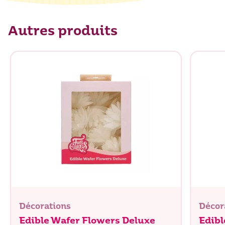
Glucides
0,1 g
dont sucres
0,5 g
Autres produits
Protéines
0,6 g
Sel
0,1 g
Décorations
Décor
Edible Wafer Flowers Deluxe
Edibl