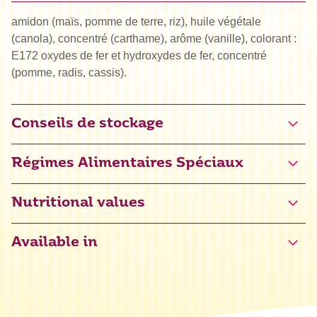
amidon (maïs, pomme de terre, riz), huile végétale
(canola), concentré (carthame), arôme (vanille), colorant :
E172 oxydes de fer et hydroxydes de fer, concentré
(pomme, radis, cassis).
Conseils de stockage
Régimes Alimentaires Spéciaux
Halal
Nutritional values
Available in
Énergie
1560 kJ / 367 kcal
Grasses
1 g
dont acides gras saturés
0,1 g