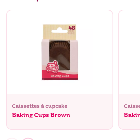
Caissettes à cupcake
Caiss
Baking Cups Brown
Baki