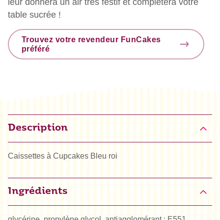
leur donnera un air très festif et complétera votre
table sucrée !
Trouvez votre revendeur FunCakes
préféré
Description
Caissettes à Cupcakes Bleu roi
Ingrédients
glycérine, propylène glycol, antiagglomérant : E551,