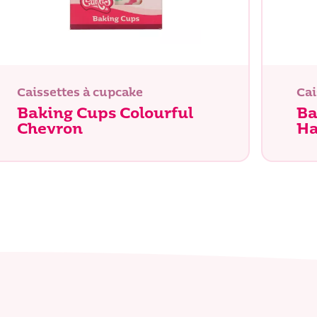
Caissettes à cupcake
Cai
Baking Cups Colourful
Ba
Chevron
Ha
Recherche