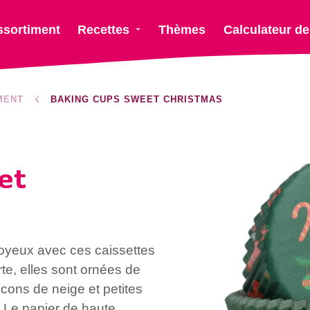
ssortiment
Recettes
Thèmes
Calculateur de
MENT
BAKING CUPS SWEET CHRISTMAS
et
oyeux avec ces caissettes
te, elles sont ornées de
cons de neige et petites
. Le papier de haute