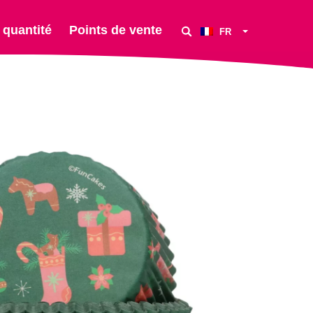
 quantité
Points de vente
FR