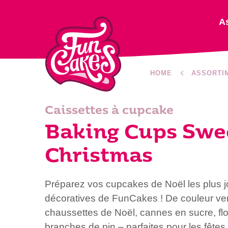
A
HOME
ASSORTI
Caissettes à cupcake
Baking Cups Swe
Christmas
Préparez vos cupcakes de Noël les plus j
décoratives de FunCakes ! De couleur ver
chaussettes de Noël, cannes en sucre, flo
branches de pin – parfaites pour les fêtes