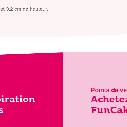
 et 3,2 cm de hauteur.
Points de ve
piration
Achetez
s
FunCake