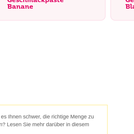
Geschmackpaste
Ge
Banane
Bl
Suche
t es Ihnen schwer, die richtige Menge zu
? Lesen Sie mehr darüber in diesem