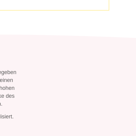
gegeben
 einen
 hohen
ke des
.
siert.