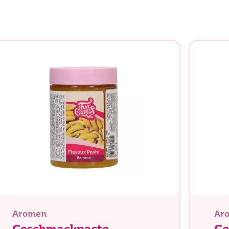
Aromen
Ar