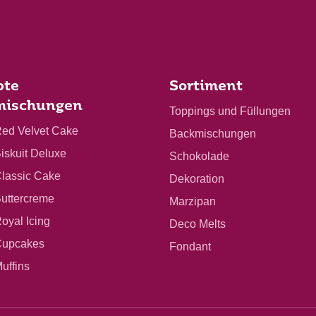
bte
Sortiment
mischungen
Toppings und Füllungen
Red Velvet Cake
Backmischungen
Biskuit Deluxe
Schokolade
Classic Cake
Dekoration
Buttercreme
Marzipan
Royal Icing
Deco Melts
 Cupcakes
Fondant
Muffins