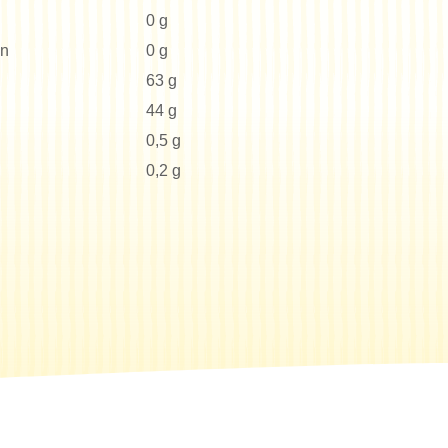
0 g
en
0 g
63 g
44 g
0,5 g
0,2 g