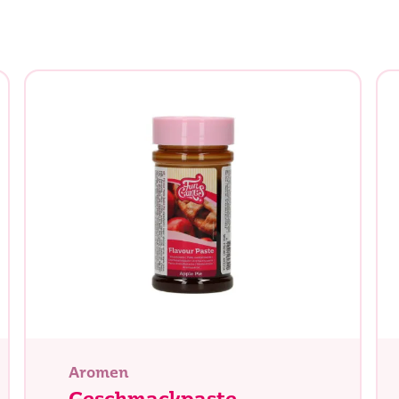
chen Sie?
Aromen