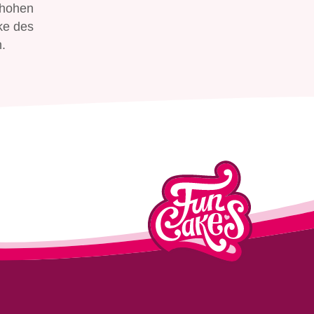
 hohen
ke des
.