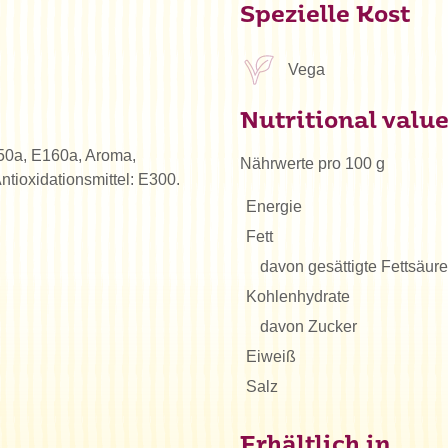
Spezielle Kost
Vega
Nutritional valu
150a, E160a, Aroma,
Nährwerte pro 100 g
tioxidationsmittel: E300.
Energie
Fett
davon gesättigte Fettsäur
Kohlenhydrate
davon Zucker
Eiweiß
Salz
Erhältlich in