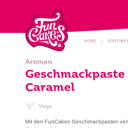
HOME
SORTIME
Aromen
Geschmackpaste
Caramel
Vega
Mit den FunCakes Geschmackpasten verle