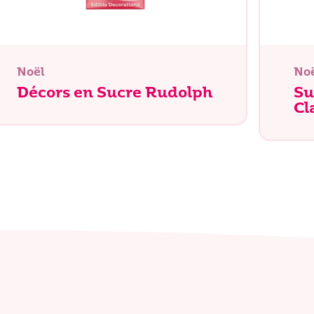
Noël
No
Décors en Sucre Rudolph
Su
Cl