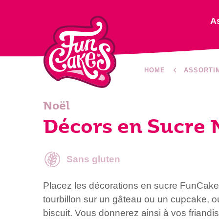
A
HOME
ASSORTI
Noël
Décors en Sucre 
Sans gluten
Placez les décorations en sucre FunCake
tourbillon sur un gâteau ou un cupcake, o
biscuit. Vous donnerez ainsi à vos friand