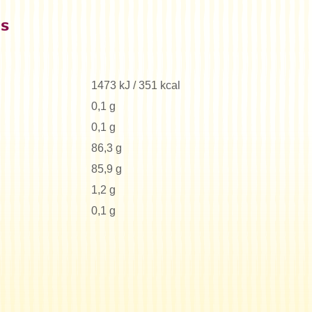
es
1473 kJ / 351 kcal
0,1 g
0,1 g
86,3 g
85,9 g
1,2 g
0,1 g