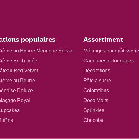
ations populaires
Assortiment
Crème au Beurre Meringue Suisse
Mélanges pour pâtisserie
Crème Enchantée
Garnitures et fourrages
gâteau Red Velvet
Décorations
Crème au Beurre
Pâte à sucre
Génoise Deluxe
Colorations
Glaçage Royal
Deco Melts
Cupcakes
Sprinkles
uffins
Chocolat