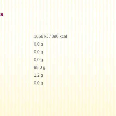
es
1656 kJ / 396 kcal
0,0 g
0,0 g
0,0 g
98,0 g
1,2 g
0,0 g