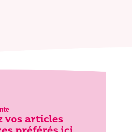
nte
 vos articles
s préférés ici