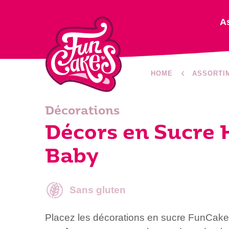
A
HOME
ASSORTI
Décorations
Décors en Sucre
Baby
Sans gluten
Placez les décorations en sucre FunCakes 