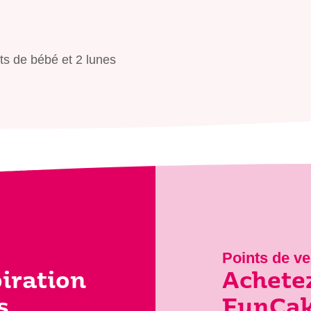
ts de bébé et 2 lunes
Points de ve
piration
Achetez
s
FunCake