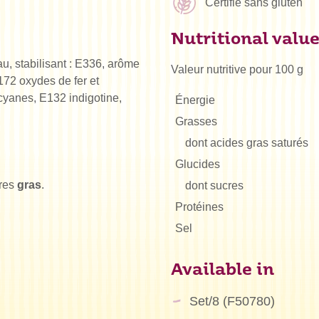
Certifié sans gluten
Nutritional valu
au, stabilisant : E336, arôme
Valeur nutritive pour 100 g
E172 oxydes de fer et
cyanes, E132 indigotine,
Énergie
Grasses
dont acides gras saturés
Glucides
ères
gras
.
dont sucres
Protéines
Sel
Available in
Set/8 (F50780)