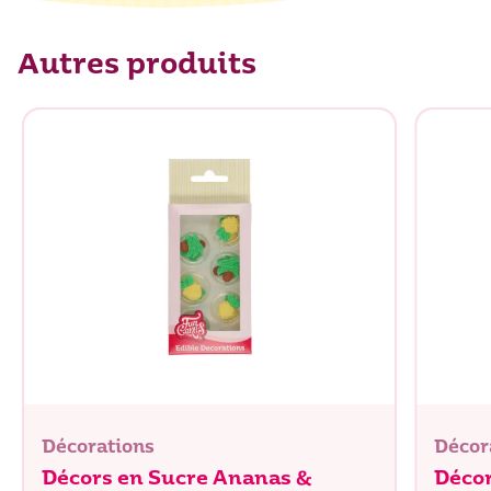
Glucides
96,5 g
dont sucres
96,2 g
Autres produits
Protéines
1,5 g
Sel
0 g
Décorations
Décor
Décors en Sucre Ananas &
Décor