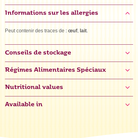
Informations sur les allergies
Peut contenir des traces de :
œuf
,
lait
.
Conseils de stockage
Régimes Alimentaires Spéciaux
Certifié sans gluten (NL-090-133)
Nutritional values
Available in
Énergie
1667 kJ / 392 kcal
Grasses
0 g
dont acides gras saturés
0 g