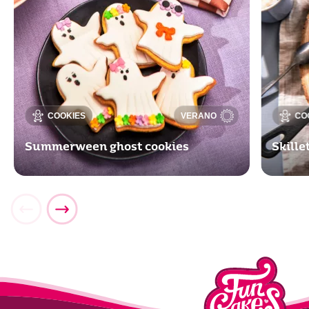
COOKIES
VERANO
CO
Summerween ghost cookies
Skill