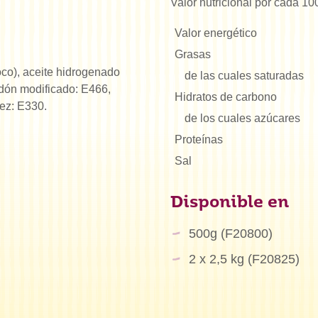
Valor nutricional por cada 10
Valor energético
Grasas
oco), aceite hidrogenado
de las cuales saturadas
idón modificado: E466,
Hidratos de carbono
ez: E330.
de los cuales azúcares
Proteínas
Sal
Disponible en
500g (F20800)
2 x 2,5 kg (F20825)