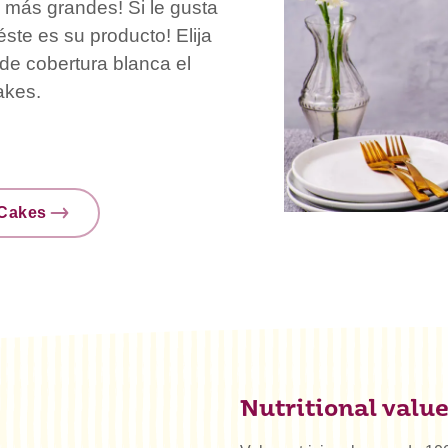
as más grandes! Si le gusta
ste es su producto! Elija
 de cobertura blanca el
akes.
nCakes
Nutritional valu