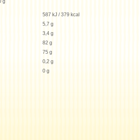
0 g
587 kJ / 379 kcal
5,7 g
3,4 g
82 g
75 g
0,2 g
0 g