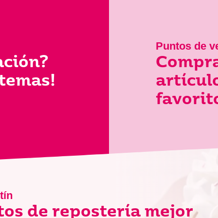
Puntos de v
ación?
Compra
 temas!
artícu
favorit
tín
tos de repostería mejor