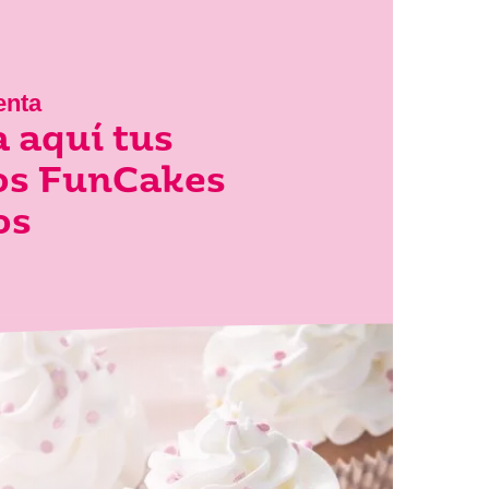
enta
 aquí tus
los FunCakes
os