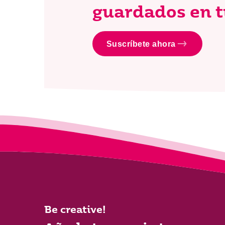
guardados en t
Suscríbete ahora
Be creative!