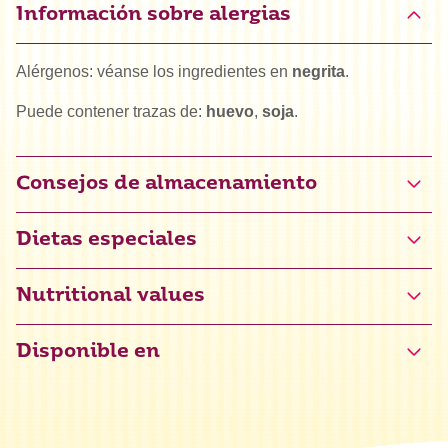
Información sobre alergias
Alérgenos: véanse los ingredientes en
negrita
.
Puede contener trazas de:
huevo
,
soja
.
Consejos de almacenamiento
Dietas especiales
Halal
Nutritional values
Certificado sin gluten (NL-090-070)
Disponible en
Kosher
Valor energético
1736 kJ / 415 kcal
Grasas
10,6 g
de las cuales saturadas
1,1 g