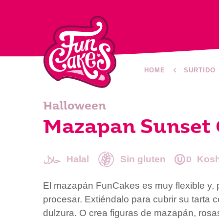
HOME
SURTIDO
Halloween
Mazapan Sunset 
Halal
Sin gluten
Kosh
El mazapán FunCakes es muy flexible y, por
procesar. Extiéndalo para cubrir su tarta 
dulzura. O crea figuras de mazapán, rosa