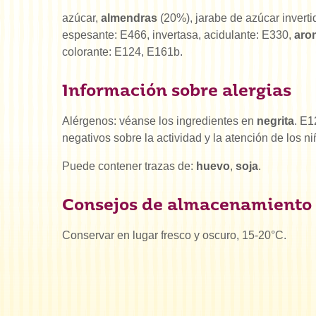
azúcar,
almendras
(20%), jarabe de azúcar invertid
espesante: E466, invertasa, acidulante: E330,
aro
colorante: E124, E161b.
Información sobre alergias
Alérgenos: véanse los ingredientes en
negrita
. E1
negativos sobre la actividad y la atención de los ni
Puede contener trazas de:
huevo
,
soja
.
Consejos de almacenamiento
Conservar en lugar fresco y oscuro, 15-20°C.