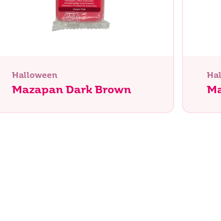
Halloween
Ha
Mazapan Dark Brown
Ma
Buscar