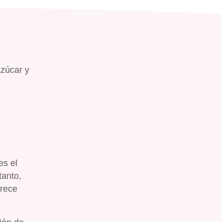
azúcar y
es el
tanto,
frece