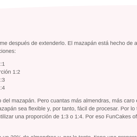
irme después de extenderlo. El mazapán está hecho de 
ciones:
:1
ción 1:2
:3
:4
co del mazapán. Pero cuantas más almendras, más caro 
pán sea flexible y, por tanto, fácil de procesar. Por lo 
tilizar una proporción de 1:3 o 1:4. Por eso FunCakes o