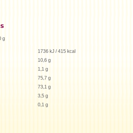
es
0 g
1736 kJ / 415 kcal
10,6 g
1,1 g
75,7 g
73,1 g
3,5 g
0,1 g