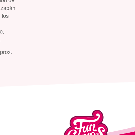
ión de
mazapán
 los
o,
.
prox.