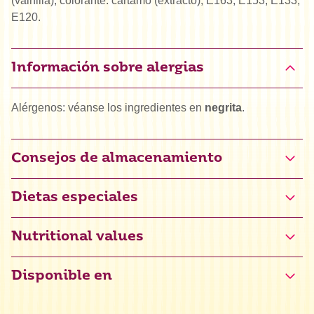
(vainilla), colorante: cártamo (extracto), E163, E153, E133,
E120.
Información sobre alergias
Alérgenos: véanse los ingredientes en
negrita
.
Consejos de almacenamiento
Dietas especiales
Certificado sin gluten (NL-090-147)
Nutritional values
Disponible en
Valor energético
1473 kJ / 351 kcal