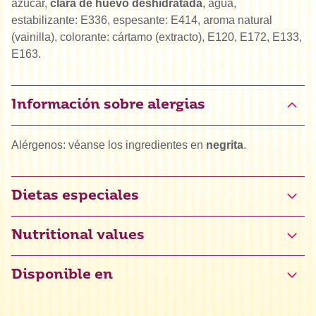
azúcar,
clara de huevo deshidratada
, agua,
estabilizante: E336, espesante: E414, aroma natural
(vainilla), colorante: cártamo (extracto), E120, E172, E133,
E163.
Información sobre alergias
Alérgenos: véanse los ingredientes en
negrita
.
Dietas especiales
Certificado sin gluten (NL-090-192)
Nutritional values
Disponible en
Valor energético
1473 kJ / 351 kcal
Grasas
0,1 g