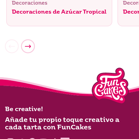
Decoraciones
Decor
Decoraciones de Azúcar Tropical
Decor
Be creative!
Añade tu propio toque creativo a
cada tarta con FunCakes