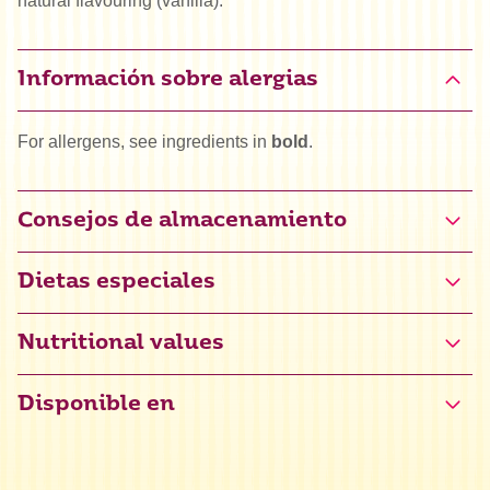
natural flavouring (vanilla).
Información sobre alergias
For allergens, see ingredients in
bold
.
Consejos de almacenamiento
Dietas especiales
Certificado sin gluten (NL-090-157)
Nutritional values
Disponible en
Valor energético
1473 kJ / 351 kcal
Grasas
0,1 g