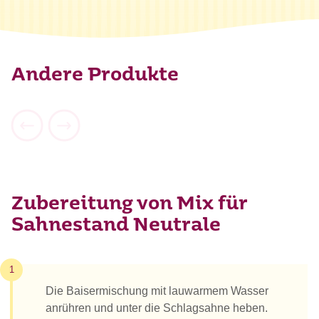
davon gesättigte Fettsäuren
0 g
Kohlenhydrate
87 g
davon Zucker
87 g
Andere Produkte
Eiweiß
9,8 g
Salz
0,1 g
Zubereitung von Mix für
Sahnestand Neutrale
1
Die Baisermischung mit lauwarmem Wasser
anrühren und unter die Schlagsahne heben.