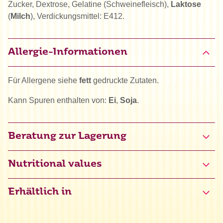
Zucker, Dextrose, Gelatine (Schweinefleisch),
Laktose
(
Milch
), Verdickungsmittel: E412.
Allergie-Informationen
Für Allergene siehe
fett
gedruckte Zutaten.
Kann Spuren enthalten von:
Ei
,
Soja
.
Beratung zur Lagerung
Nutritional values
Erhältlich in
Energie
1647 kJ / 394 kcal
Fett
0 g