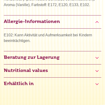
Aroma (Vanille), Farbstoff: E172, E120, E133, E102.
Allergie-Informationen
E102: Kann Aktivität und Aufmerksamkeit bei Kindern
beeinträchtigen.
Beratung zur Lagerung
Nutritional values
Erhältlich in
Energie
1560 kJ / 367 kcal
Fett
31 g
davon gesättigte Fettsäuren
31 g