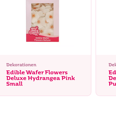
Suche
Dekorationen
Dek
Edible Wafer Flowers
Ed
Deluxe Hydrangea Pink
De
Small
Pu