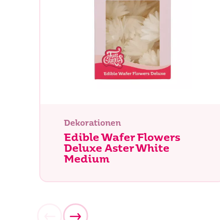
Was su
Dekorationen
Edible Wafer Flowers
Deluxe Aster White
Medium