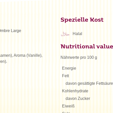
Spezielle Kost
Ombre Large
Halal
Nutritional valu
ssamen), Aroma (Vanille),
Nährwerte pro 100 g
en).
Energie
Fett
davon gesättigte Fettsäur
Kohlenhydrate
davon Zucker
Eiweiß