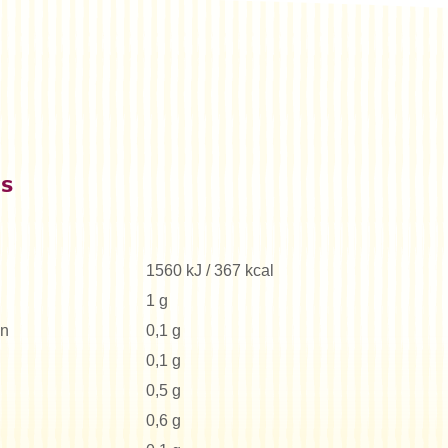
es
1560 kJ / 367 kcal
1 g
en
0,1 g
0,1 g
0,5 g
0,6 g