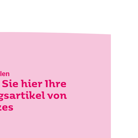
len
Sie hier Ihre
gsartikel von
kes