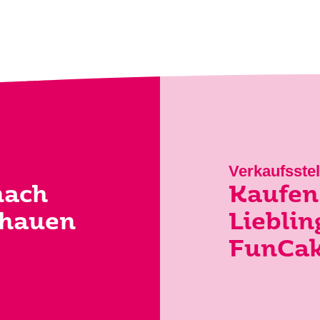
Verkaufsstel
nach
Kaufen 
chauen
Lieblin
FunCa