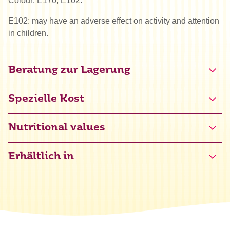
Colour: E170, E102.
E102: may have an adverse effect on activity and attention
in children.
Beratung zur Lagerung
Spezielle Kost
Halal
Nutritional values
Erhältlich in
Energie
0 kJ / 0 kcal
Fett
0 g
davon gesättigte Fettsäuren
0 g
Kohlenhydrate
0 g