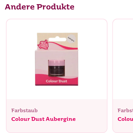
davon Zucker
0 g
Andere Produkte
Eiweiß
0 g
Salz
0 g
Farbstaub
Farbs
Colour Dust Aubergine
Colou