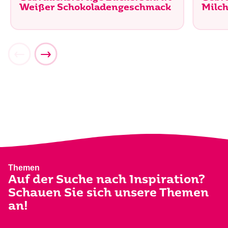
Weißer Schokoladengeschmack
Milc
Schulanfang
Summerween
Süßer Start ins neue Schuljahr
Spooky Vibes im Sommer
Themen
Auf der Suche nach Inspiration?
Schauen Sie sich unsere Themen
an!