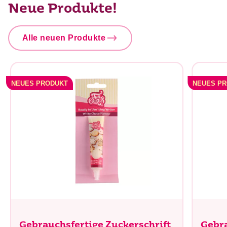
Neue Produkte!
Alle neuen Produkte
NEUES PRODUKT
NEUES P
Gebrauchsfertige Zuckerschrift
Gebra