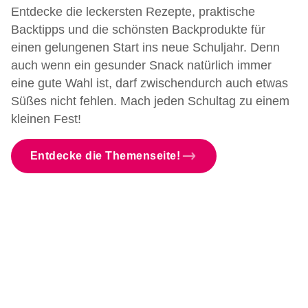
Entdecke die leckersten Rezepte, praktische
Backtipps und die schönsten Backprodukte für
einen gelungenen Start ins neue Schuljahr. Denn
auch wenn ein gesunder Snack natürlich immer
eine gute Wahl ist, darf zwischendurch auch etwas
Süßes nicht fehlen. Mach jeden Schultag zu einem
kleinen Fest!
Entdecke die Themenseite!
Was braucht man, um mit dem
Neu! FunCakes Gebrauchsfertige
Backen zu beginnen?
Backaktivitäten für Kinder im
Zuckerschrift
Sommer