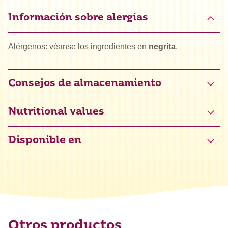
Información sobre alergias
Alérgenos: véanse los ingredientes en
negrita
.
Consejos de almacenamiento
Nutritional values
Disponible en
Valor energético
1640 kJ / 387 kcal
Grasas
0,3 g
de las cuales saturadas
0,3 g
Hidratos de carbono
96 g
de los cuales azúcares
75 g
Otros productos