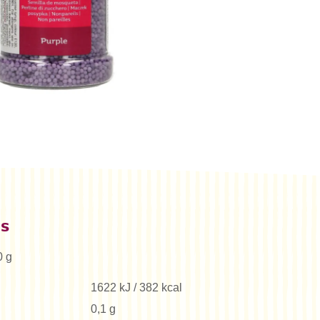
es
0 g
1622 kJ / 382 kcal
0,1 g