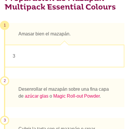
Multipack Essential Colours
1
Amasar bien el mazapán.
3
2
Desenrollar el mazapán sobre una fina capa
de
azúcar glas
o
Magic Roll-out Powder
.
3
Cubrir la tarta con el mazapán o crear