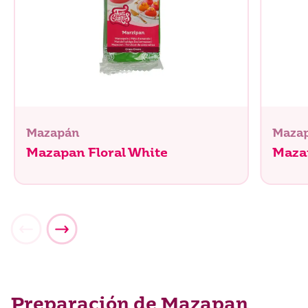
Mazapán
Maza
Mazapan Floral White
Maza
Preparación de Mazapan