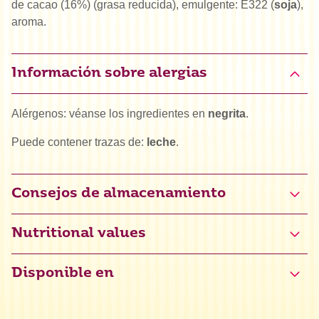
de cacao (16%) (grasa reducida), emulgente: E322 (
soja
),
aroma.
Información sobre alergias
Alérgenos: véanse los ingredientes en
negrita
.
Puede contener trazas de:
leche
.
Consejos de almacenamiento
Nutritional values
Disponible en
Valor energético
2350 kJ / 570 kcal
Grasas
38 g