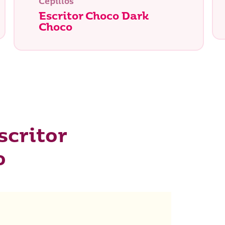
Cepillos
Escritor Choco Dark
Choco
scritor
o
tás buscando?