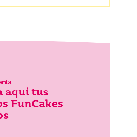
enta
 aquí tus
los FunCakes
os