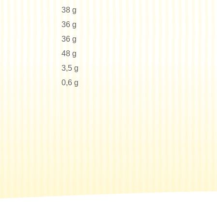
38 g
36 g
36 g
48 g
3,5 g
0,6 g