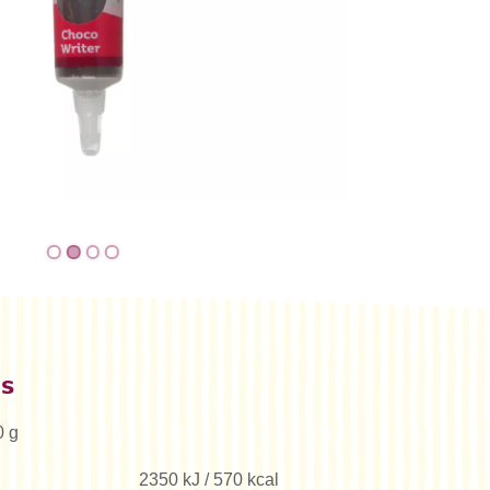
es
0 g
2350 kJ / 570 kcal