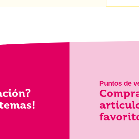
Puntos de v
ación?
Compra
 temas!
artícu
favorit