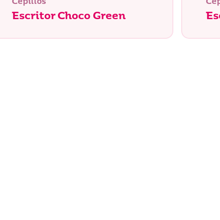
Cepillos
Cep
Escritor Choco Green
Es