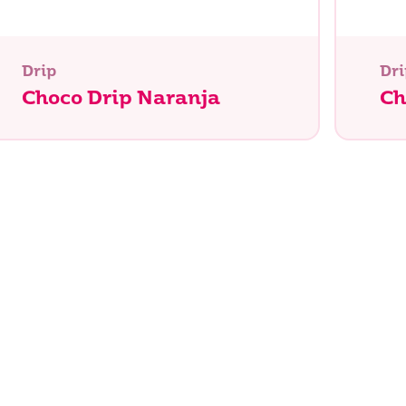
Drip
Dri
Choco Drip Naranja
Ch