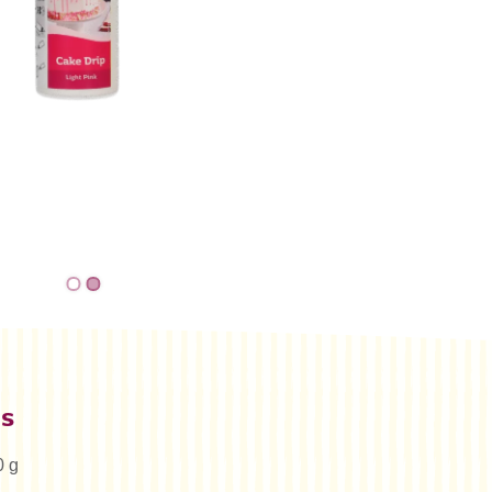
es
0 g