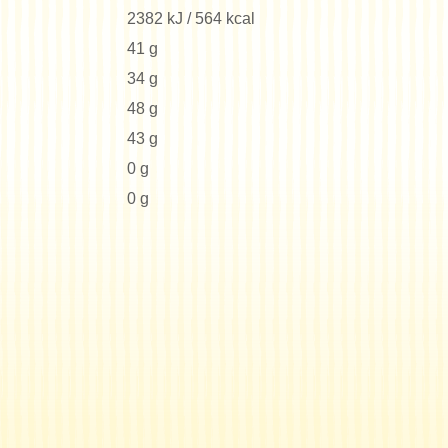
2382 kJ / 564 kcal
41 g
34 g
48 g
43 g
0 g
0 g