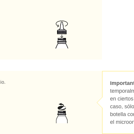
io.
Important
temporalm
en ciertos
caso, sólo
botella co
el microo