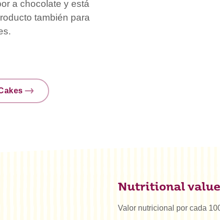
bor a chocolate y está
 producto también para
es.
nCakes
Nutritional valu
Valor nutricional por cada 10