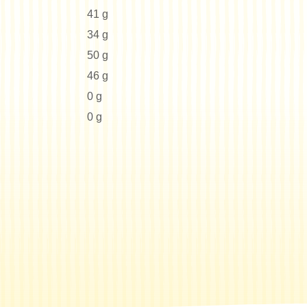
41 g
34 g
50 g
46 g
0 g
0 g