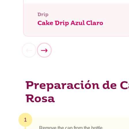
Drip
Cake Drip Azul Claro
Preparación de C
Rosa
¿Qué es
1
Remove the cap from the bottle.