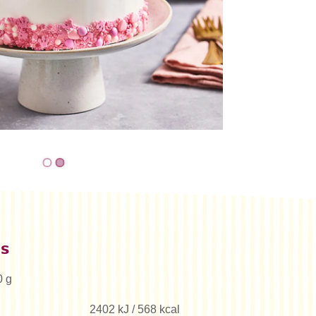
es
0 g
2402 kJ / 568 kcal