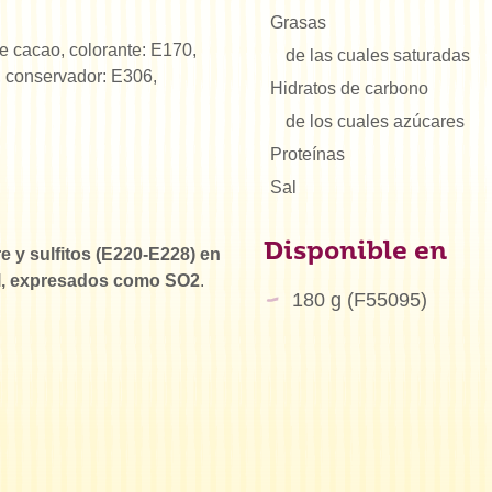
Grasas
e cacao, colorante: E170,
de las cuales saturadas
, conservador: E306,
Hidratos de carbono
de los cuales azúcares
Proteínas
Sal
Disponible en
e y sulfitos (E220-E228) en
/l, expresados como SO2
.
180 g (F55095)