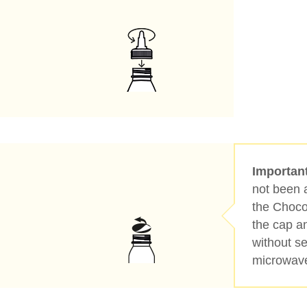
Importan
not been 
the Choco 
the cap an
without se
microwav