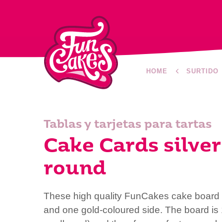
HOME
SURTIDO
Tablas y tarjetas para tartas
Cake Cards silve
round
These high quality FunCakes cake board 
and one gold-coloured side. The board is