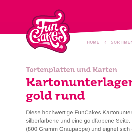
HOME
SORTIME
Tortenplatten und Karten
Kartonunterlagen
gold rund
Diese hochwertige FunCakes Kartonunter
silberfarbene und eine goldfarbene Seite. 
(800 Gramm Graupappe) und eignet sich d