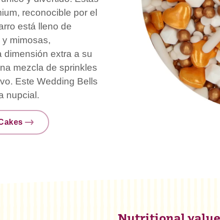
um, reconocible por el
arro está lleno de
i y mimosas,
 dimensión extra a su
na mezcla de sprinkles
tivo. Este Wedding Bells
a nupcial.
nCakes
Nutritional valu