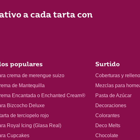
ativo a cada tarta con
os populares
Surtido
ara crema de merengue suizo
Coberturas y rellen
rema de Mantequilla
Mezclas para horne
rema Encantada o Enchanted Cream®
Pasta de Azúcar
ara Bizcocho Deluxe
Decoraciones
arta de terciopelo rojo
Colorantes
ra Royal Icing (Glasa Real)
Deco Melts
ara Cupcakes
Chocolate