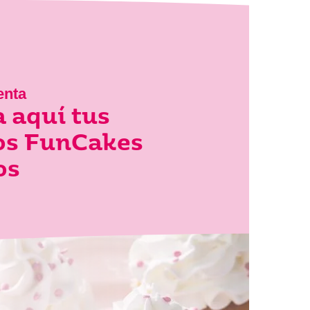
enta
 aquí tus
los FunCakes
os