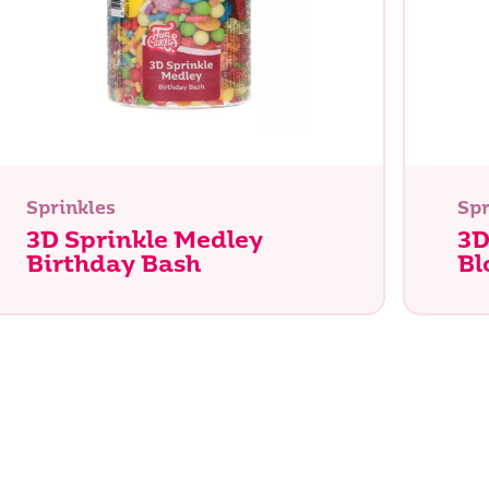
Buscar
Sprinkles
Spr
3D Sprinkle Medley
3D
Birthday Bash
Bl