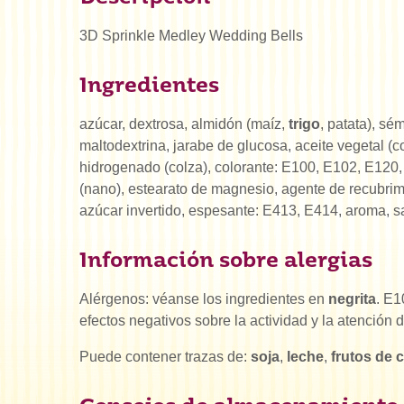
3D Sprinkle Medley Wedding Bells
Ingredientes
azúcar, dextrosa, almidón (maíz,
trigo
, patata), sém
maltodextrina, jarabe de glucosa, aceite vegetal (co
hidrogenado (colza), colorante: E100, E102, E120
(nano), estearato de magnesio, agente de recubrim
azúcar invertido, espesante: E413, E414, aroma, sa
Información sobre alergias
Alérgenos: véanse los ingredientes en
negrita
. E1
efectos negativos sobre la actividad y la atención d
Puede contener trazas de:
soja
,
leche
,
frutos de 