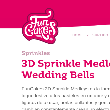
HOME
SURTIDO
Sprinkles
3D Sprinkle Medl
Wedding Bells
FunCakes 3D Sprinkle Medleys es la form
toque festivo a tus pasteles en un abrir y 
figuras de azúcar, perlas brillantes y geni
cambian constantemente crean un efecto ú