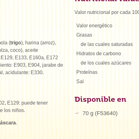
Valor nutricional por cada 10
Valor energético
Grasas
ola (
trigo
), harina (arroz),
de las cuales saturadas
lza, coco), aceite
Hidratos de carbono
, E129, E133, E160a, E172
de los cuales azúcares
iento: E903, E904, jarabe de
Proteínas
l, acidulante: E330.
Sal
Disponible en
02, E129: puede tener
e los niños.
70 g (F53640)
cáscara
.