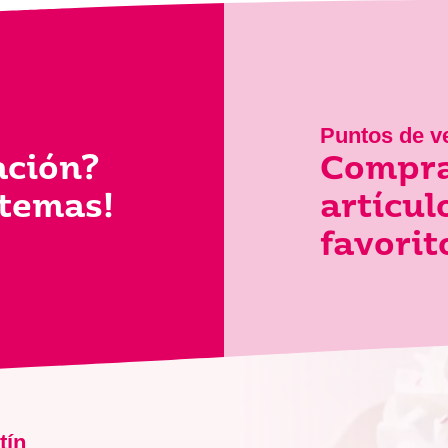
Puntos de v
ación?
Compra
 temas!
artícu
favorit
tín