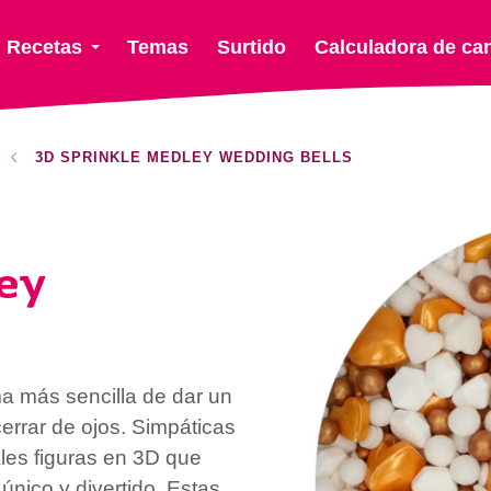
Recetas
Temas
Surtido
Calculadora de ca
3D SPRINKLE MEDLEY WEDDING BELLS
ey
a más sencilla de dar un
cerrar de ojos. Simpáticas
ales figuras en 3D que
nico y divertido. Estas