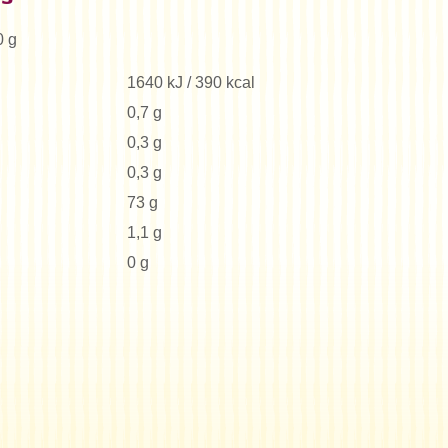
0 g
1640 kJ / 390 kcal
0,7 g
0,3 g
0,3 g
73 g
1,1 g
0 g