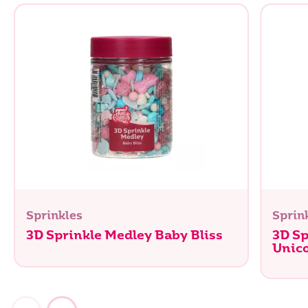
Sal
0 g
Sprinkles
Sprin
3D Sprinkle Medley Baby Bliss
3D Sp
Unic