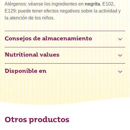
Alérgenos: véanse los ingredientes en
negrita
. E102,
E129: puede tener efectos negativos sobre la actividad y
la atención de los niños.
Consejos de almacenamiento
Nutritional values
Disponible en
Valor energético
1646 kJ / 392 kcal
Grasas
1,2 g
de las cuales saturadas
0,5 g
Hidratos de carbono
0,5 g
de los cuales azúcares
74 g
Otros productos
Proteínas
0,5 g