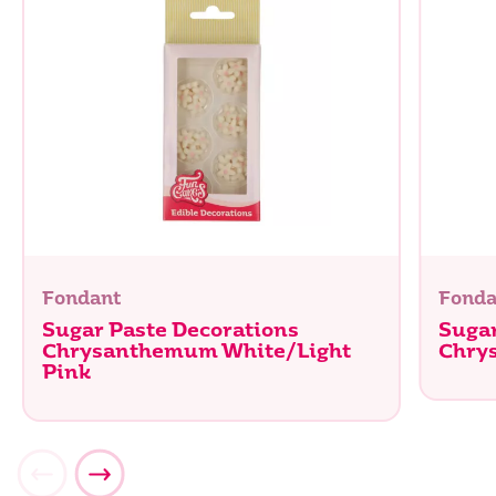
Fondant
Fonda
Sugar Paste Decorations
Sugar
Chrysanthemum White/Light
Chry
Pink