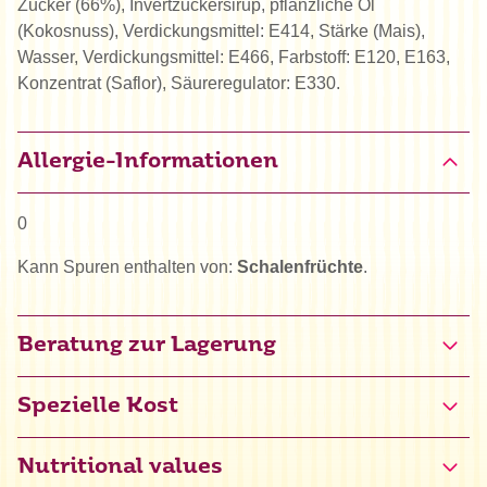
Zucker (66%), Invertzuckersirup, pflanzliche Öl
(Kokosnuss), Verdickungsmittel: E414, Stärke (Mais),
Wasser, Verdickungsmittel: E466, Farbstoff: E120, E163,
Konzentrat (Saflor), Säureregulator: E330.
Allergie-Informationen
0
Kann Spuren enthalten von:
Schalenfrüchte
.
Beratung zur Lagerung
Spezielle Kost
Glutenfrei zertifiziert (NL-090-276)
Nutritional values