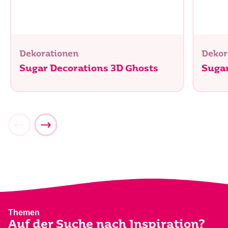
Dekorationen
Dekor
Sugar Decorations 3D Ghosts
Sugar
Themen
Auf der Suche nach Inspiration?