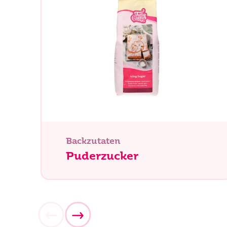
Was su
Backzutaten
Puderzucker