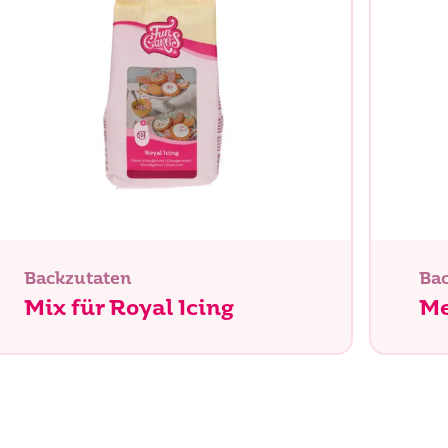
Suche
Backzutaten
Ba
Mix für Royal Icing
Me