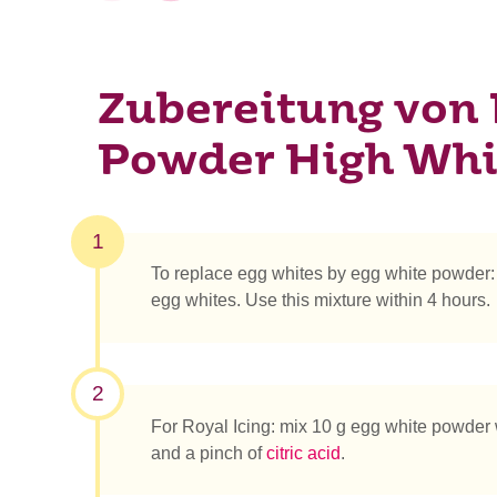
Zubereitung von
Powder High Wh
1
To replace egg whites by egg white powder:
egg whites. Use this mixture within 4 hours.
2
For Royal Icing: mix 10 g egg white powder
and a pinch of
citric acid
.