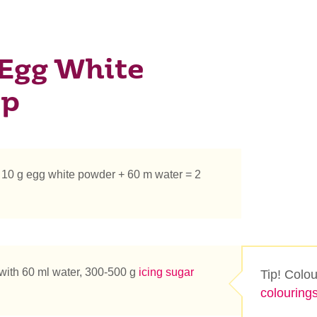
 Egg White
ip
 10 g egg white powder + 60 m water = 2
 with 60 ml water, 300-500 g
icing sugar
Tip! Colo
colouring