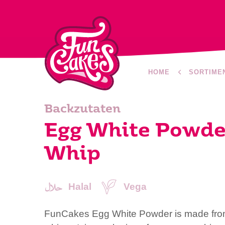
HOME
SORTIME
Backzutaten
Egg White Powde
Whip
Halal
Vega
FunCakes Egg White Powder is made from