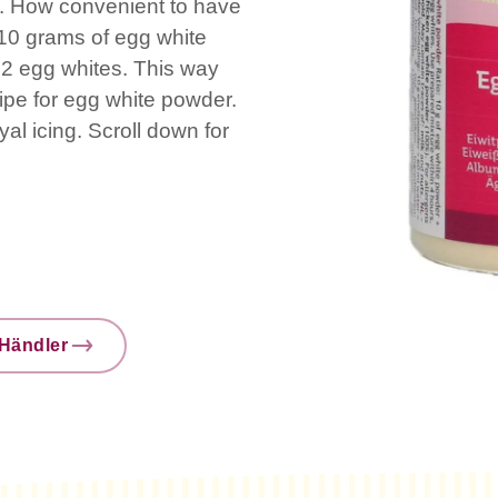
es. How convenient to have
! 10 grams of egg white
 2 egg whites. This way
ipe for egg white powder.
al icing. Scroll down for
Händler