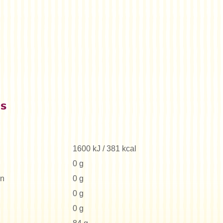
es
1600 kJ / 381 kcal
0 g
en
0 g
0 g
0 g