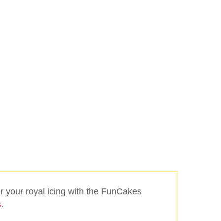
ur your royal icing with the FunCakes
s
.