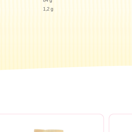
84 g
1,2 g