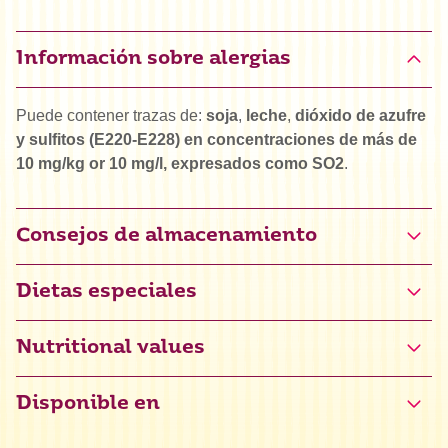
Información sobre alergias
Puede contener trazas de:
soja
,
leche
,
dióxido de azufre
y sulfitos (E220-E228) en concentraciones de más de
10 mg/kg or 10 mg/l, expresados como SO2
.
Consejos de almacenamiento
Dietas especiales
Halal
Nutritional values
Kosher
Disponible en
Valor energético
3016 kJ / 721 kcal