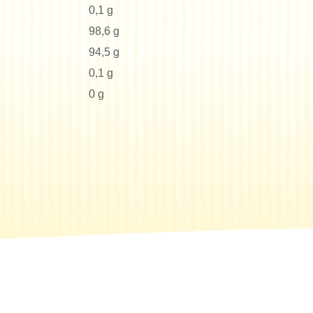
0,1 g
98,6 g
94,5 g
0,1 g
0 g