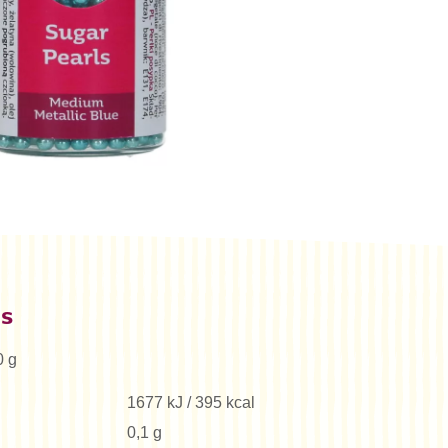
es
0 g
1677 kJ / 395 kcal
0,1 g