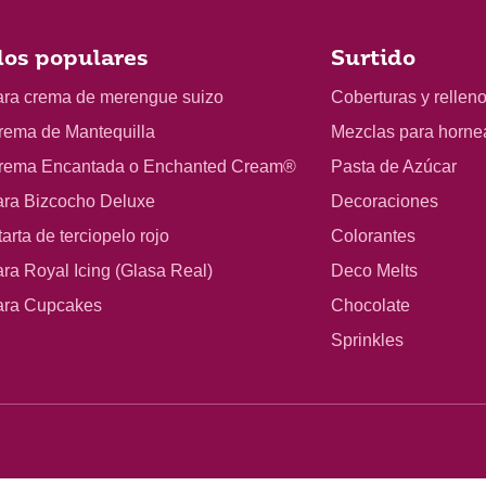
os populares
Surtido
ara crema de merengue suizo
Coberturas y rellen
rema de Mantequilla
Mezclas para horne
rema Encantada o Enchanted Cream®
Pasta de Azúcar
ara Bizcocho Deluxe
Decoraciones
arta de terciopelo rojo
Colorantes
ra Royal Icing (Glasa Real)
Deco Melts
ara Cupcakes
Chocolate
Sprinkles