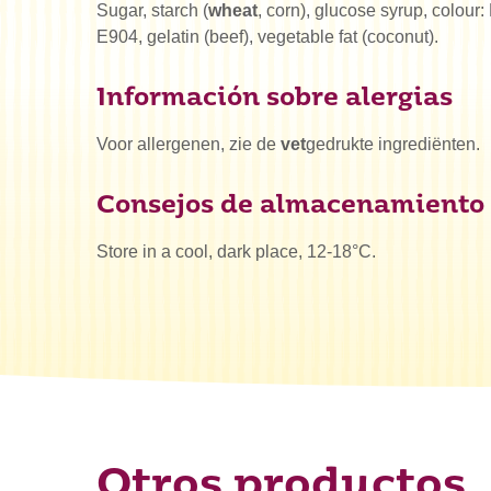
Sugar, starch (
wheat
, corn), glucose syrup, colour
E904, gelatin (beef), vegetable fat (coconut).
Información sobre alergias
Voor allergenen, zie de
vet
gedrukte ingrediënten.
Consejos de almacenamiento
Store in a cool, dark place, 12-18°C.
¿Qué es
Otros productos