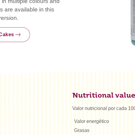
in multiple colours and
 are available in this
version.
nCakes
Nutritional valu
Valor nutricional por cada 10
Valor energético
Grasas