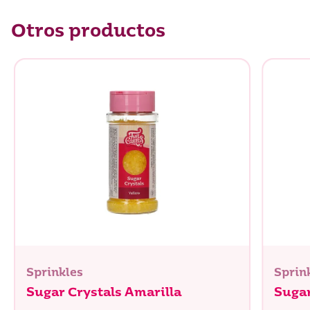
de los cuales azúcares
100 g
Otros productos
Proteínas
0 g
Sal
0 g
Sprinkles
Sprin
Sugar Crystals Amarilla
Sugar