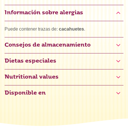
Información sobre alergias
Puede contener trazas de:
cacahuetes
.
Consejos de almacenamiento
Dietas especiales
Halal
Nutritional values
Vegano
Disponible en
Valor energético
1700 kJ / 400 kcal
Grasas
0 g
de las cuales saturadas
0 g
Hidratos de carbono
100 g