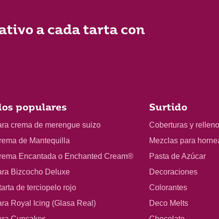
ativo a cada tarta con
os populares
Surtido
ara crema de merengue suizo
Coberturas y rellen
rema de Mantequilla
Mezclas para horne
rema Encantada o Enchanted Cream®
Pasta de Azúcar
ara Bizcocho Deluxe
Decoraciones
arta de terciopelo rojo
Colorantes
ra Royal Icing (Glasa Real)
Deco Melts
ara Cupcakes
Chocolate