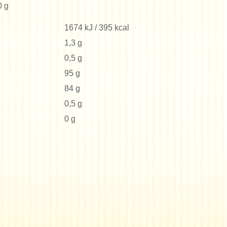
0 g
1674 kJ / 395 kcal
1,3 g
0,5 g
95 g
84 g
0,5 g
0 g