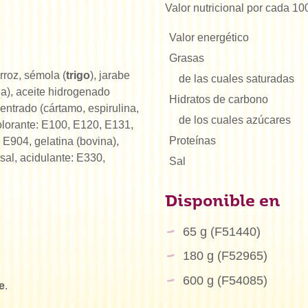
Valor nutricional por cada 10
Valor energético
Grasas
arroz, sémola (
trigo
), jarabe
de las cuales saturadas
na), aceite hidrogenado
Hidratos de carbono
entrado (cártamo, espirulina,
de los cuales azúcares
olorante: E100, E120, E131,
Proteínas
E904, gelatina (bovina),
 sal, acidulante: E330,
Sal
Disponible en
65 g (F51440)
180 g (F52965)
600 g (F54085)
e
.