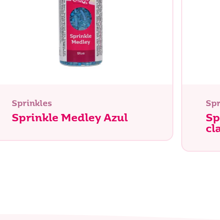
Sprinkles
Spr
Sprinkle Medley Azul
Sp
cl