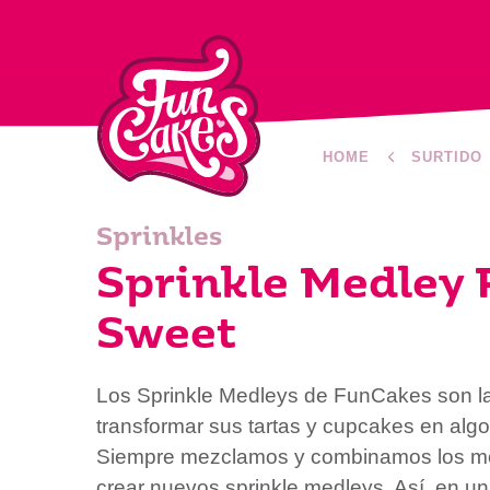
HOME
SURTIDO
Sprinkles
Sprinkle Medley 
Sweet
Los Sprinkle Medleys de FunCakes son la
transformar sus tartas y cupcakes en algo
Siempre mezclamos y combinamos los mej
crear nuevos sprinkle medleys. Así, en un