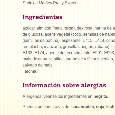
Sprinkle Medley Pretty Sweet
Ingredientes
azúcar, almidón (maíz,
trigo
), dextrosa, harina de 
de glucosa, aceite vegetal (coco, semillas de nabi
(semillas de nabina), espesante: E413, E414, conc
remolacha, manzana, grosellas negras, rábano), c
E133, E174, agente de recubrimiento: E901, E903, 
maltodextrina, vanilina, jarabe de azúcar invertido,
salvado de maiz
, aroma.
Información sobre alergias
Alérgenos: véanse los ingredientes en
negrita
.
Puede contener trazas de:
cacahuetes
,
soja
,
lech