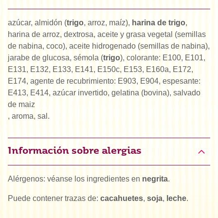
azúcar, almidón (
trigo
, arroz, maíz),
harina de trigo
,
harina de arroz, dextrosa, aceite y grasa vegetal (semillas
de nabina, coco), aceite hidrogenado (semillas de nabina),
jarabe de glucosa, sémola (
trigo
), colorante: E100, E101,
E131, E132, E133, E141, E150c, E153, E160a, E172,
E174, agente de recubrimiento: E903, E904, espesante:
E413, E414, azúcar invertido, gelatina (bovina), salvado
de maiz
, aroma, sal.
Información sobre alergias
Alérgenos: véanse los ingredientes en
negrita
.
Puede contener trazas de:
cacahuetes
,
soja
,
leche
.