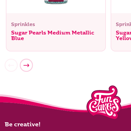
Sprinkles
Sprin
Sugar Pearls Medium Metallic
Sugar
Blue
Yello
Be creative!