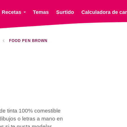
Recetas
Temas
Surtido
Calculadora de ca
FOOD PEN BROWN
de tinta 100% comestible
 dibujos o letras a mano en
es si te gusta modelar,