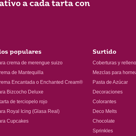
ativo a cada tarta con
os populares
Surtido
ara crema de merengue suizo
Coberturas y rellen
rema de Mantequilla
Mezclas para horne
rema Encantada o Enchanted Cream®
Pasta de Azúcar
ara Bizcocho Deluxe
Decoraciones
arta de terciopelo rojo
Colorantes
ra Royal Icing (Glasa Real)
Deco Melts
ara Cupcakes
Chocolate
Sprinkles