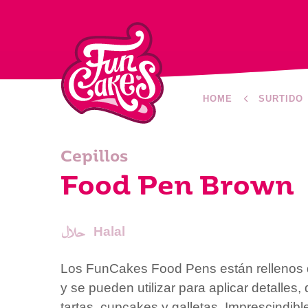
HOME
SURTIDO
Cepillos
Food Pen Brown
Halal
Los FunCakes Food Pens están rellenos 
y se pueden utilizar para aplicar detalles,
tartas, cupcakes y galletas. Imprescindibl