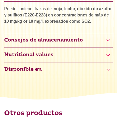
Puede contener trazas de:
soja
,
leche
,
dióxido de azufre
y sulfitos (E220-E228) en concentraciones de más de
10 mg/kg or 10 mg/l, expresados como SO2
.
Consejos de almacenamiento
Nutritional values
Disponible en
Valor energético
0 kJ / 0 kcal
Grasas
0 g
de las cuales saturadas
0 g
Hidratos de carbono
0 g
de los cuales azúcares
0 g
Otros productos
Proteínas
0 g