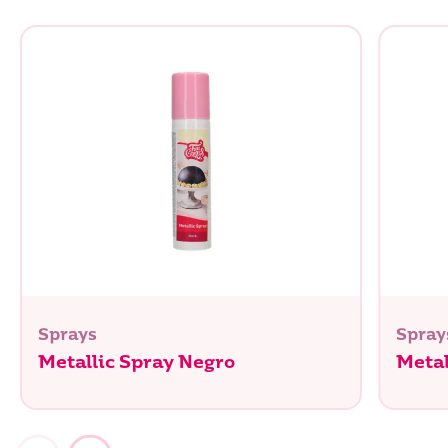
Sal
0 g
Sprays
Spray
Metallic Spray Negro
Metal