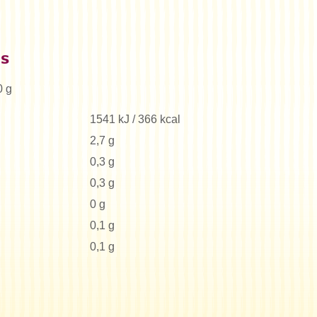
es
0 g
1541 kJ / 366 kcal
2,7 g
0,3 g
0,3 g
0 g
0,1 g
0,1 g