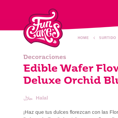
HOME
SURTIDO
Decoraciones
Edible Wafer Flo
Deluxe Orchid B
Halal
¡Haz que tus dulces florezcan con las Fl