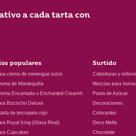
ativo a cada tarta con
os populares
Surtido
ara crema de merengue suizo
Coberturas y rellen
rema de Mantequilla
Mezclas para horne
rema Encantada o Enchanted Cream®
Pasta de Azúcar
ara Bizcocho Deluxe
Decoraciones
arta de terciopelo rojo
Colorantes
ra Royal Icing (Glasa Real)
Deco Melts
ara Cupcakes
Chocolate