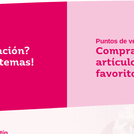
Puntos de v
ación?
Compra
 temas!
artícu
favorit
tín