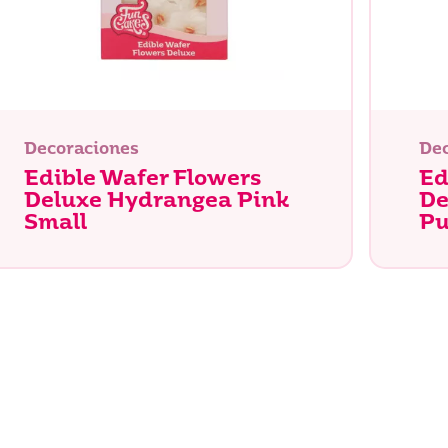
Buscar
Decoraciones
Dec
Edible Wafer Flowers
Ed
Deluxe Hydrangea Pink
De
Small
Pu