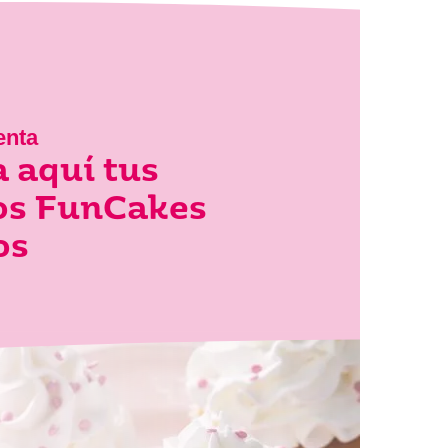
enta
 aquí tus
los FunCakes
os