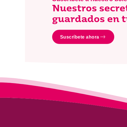
Nuestros secre
guardados en t
Suscríbete ahora