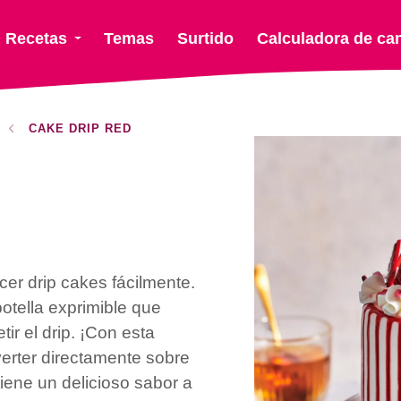
Recetas
Temas
Surtido
Calculadora de ca
CAKE DRIP RED
r drip cakes fácilmente.
tella exprimible que
ir el drip. ¡Con esta
 verter directamente sobre
tiene un delicioso sabor a