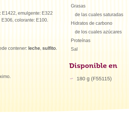
Grasas
e: E1422, emulgente: E322
de las cuales saturadas
: E306, colorante: E100.
Hidratos de carbono
de los cuales azúcares
Proteínas
ede contener:
leche
,
sulfito
.
Sal
Disponible en
ximo.
180 g (F55115)