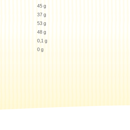
45 g
37 g
53 g
48 g
0,1 g
0 g