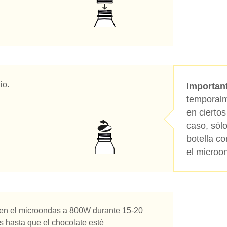
io.
Important
temporalm
en ciertos
caso, sólo
botella co
el microo
ón en el microondas a 800W durante 15-20
s hasta que el chocolate esté