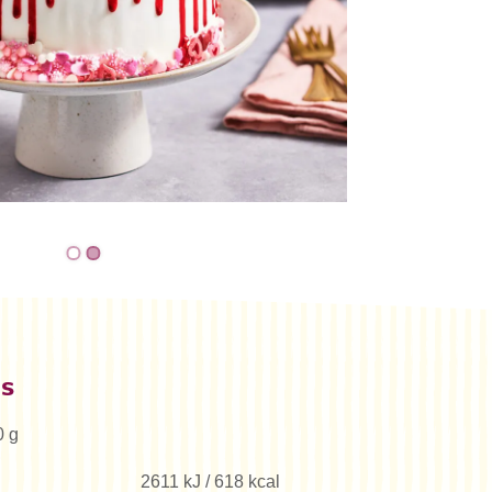
es
0 g
2611 kJ / 618 kcal