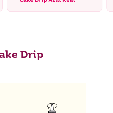
Cake Drip Azul Real
ake Drip
tás buscando?