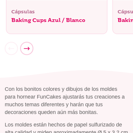
Cápsulas
Cápsu
Baking Cups Azul / Blanco
Baki
Con los bonitos colores y dibujos de los moldes
para hornear FunCakes ajustarás tus creaciones a
muchos temas diferentes y harán que tus
decoraciones queden aún más bonitas.
Los moldes están hechos de papel sulfurizado de
alta calidad y miden aproximadamente Ø 5 x 3,2 cm