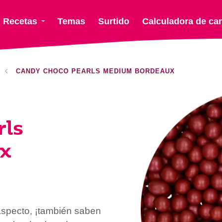
Recetas
Temas
Surtido
Calculadora de ca
CANDY CHOCO PEARLS MEDIUM BORDEAUX
rls
x
aspecto, ¡también saben