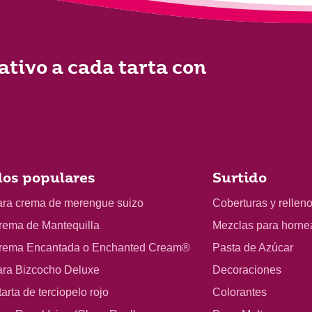
ativo a cada tarta con
os populares
Surtido
ara crema de merengue suizo
Coberturas y rellen
rema de Mantequilla
Mezclas para horne
rema Encantada o Enchanted Cream®
Pasta de Azúcar
ara Bizcocho Deluxe
Decoraciones
arta de terciopelo rojo
Colorantes