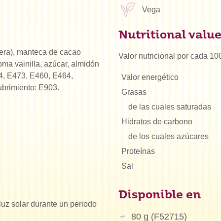
Vega
Nutritional valu
era), manteca de cacao
Valor nutricional por cada 10
roma vainilla, azúcar, almidón
14, E473, E460, E464,
Valor energético
ubrimiento: E903.
Grasas
de las cuales saturadas
Hidratos de carbono
de los cuales azúcares
Proteínas
Sal
Disponible en
luz solar durante un periodo
80 g (F52715)