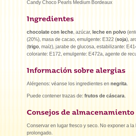
Candy Choco Pearls Medium Bordeaux
Ingredientes
chocolate con leche
, azúcar,
leche en polvo
(ent
(20%), masa de cacao, emulgente: E322 (
soja
), a
(
trigo
, maíz), jarabe de glucosa, estabilizante: E4
colorante: E172, emulgente: E472a, agente de rec
Información sobre alergias
Alérgenos: véanse los ingredientes en
negrita
.
Puede contener trazas de:
frutos de cáscara
.
Consejos de almacenamiento
Conservar en lugar fresco y seco. No exponer a la 
prolongado.