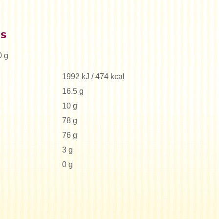
es
0 g
1992 kJ / 474 kcal
16.5 g
10 g
78 g
76 g
3 g
0 g