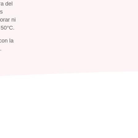
ra del
as
orar ni
 50°C.
con la
.