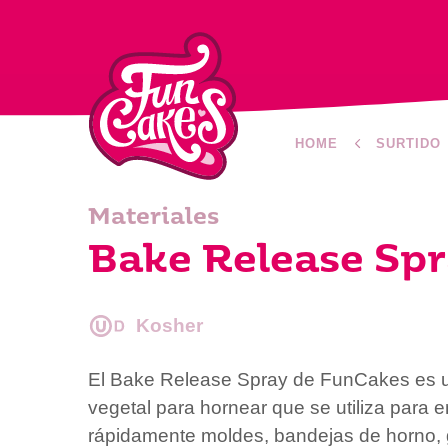
HOME
SURTIDO
Materiales
Bake Release Sp
Kosher
El Bake Release Spray de FunCakes es u
vegetal para hornear que se utiliza para en
rápidamente moldes, bandejas de horno, g