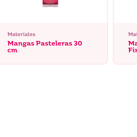
Materiales
Mat
Mangas Pasteleras 30
Ma
cm
Fi
Buscar