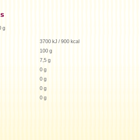
es
0 g
3700 kJ / 900 kcal
100 g
7,5 g
0 g
0 g
0 g
0 g