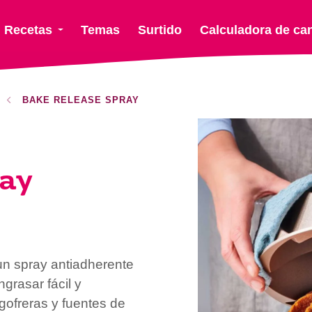
Recetas
Temas
Surtido
Calculadora de ca
BAKE RELEASE SPRAY
ray
n spray antiadherente
grasar fácil y
ofreras y fuentes de