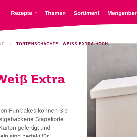
Rezepte
Themen
Sortiment
Mengenber
NT
TORTENSCHACHTEL WEISS EXTRA HOCH
Weiß Extra
l von FunCakes können Sie
bstgebackene Stapeltorte
arton gefertigt und
ln sind perfekt für