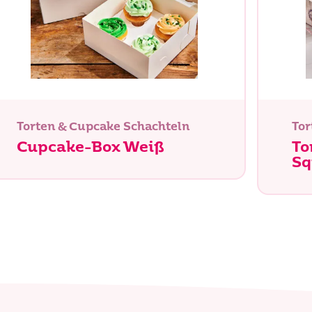
Suche
Torten & Cupcake Schachteln
Tor
Cupcake-Box Weiß
To
Sq