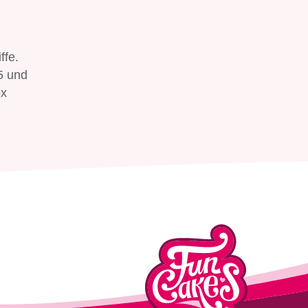
ffe.
5 und
ox