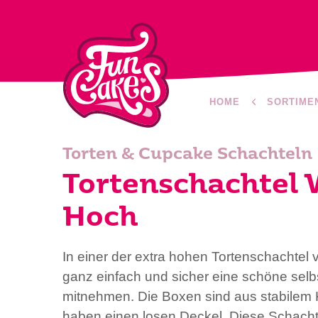
HOME
SORTIME
Torten & Cupcake Schachteln
Tortenschachtel 
Hoch
In einer der extra hohen Tortenschachte
ganz einfach und sicher eine schöne sel
mitnehmen. Die Boxen sind aus stabilem K
haben einen losen Deckel. Diese Schachte