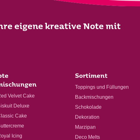
Ihre eigene kreative Note mit
bte
Sortiment
mischungen
Toppings und Füllungen
Red Velvet Cake
Backmischungen
Biskuit Deluxe
Schokolade
Classic Cake
Dekoration
Buttercreme
Marzipan
Royal Icing
Deco Melts